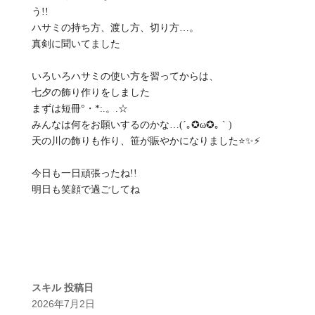
う!!
ハサミの持ち方、渡し方、切り方…。
真剣に聞いてました
いろいろハサミの使い方を習ってからは、
七夕の飾り作りをしました
まずは短冊°・*:.。.☆
みんなは何をお願いするのかな…(´｡✪ω✪｡ ` )
天の川の飾りも作り、笹が賑やかになりました⭐️✨⚡️
今日も一日頑張ったね!!
明日も笑顔で過ごしてね︎
スキル
投稿日
2026年7月2日